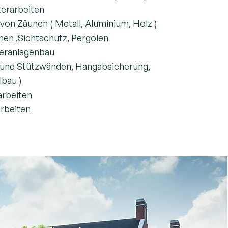
terarbeiten
von Zäunen ( Metall, Aluminium, Holz )
nen ,Sichtschutz, Pergolen
seranlagenbau
und Stützwänden, Hangabsicherung,
lbau )
arbeiten
arbeiten