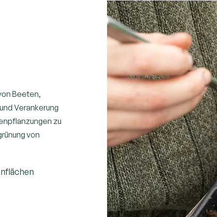
von Beeten,
 und Verankerung
enpflanzungen zu
grünung von
enflächen