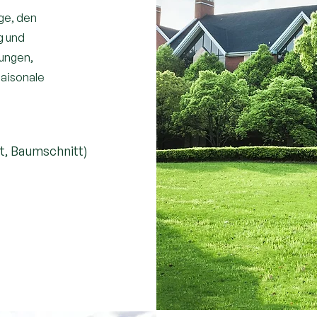
ge, den
g und
ungen,
saisonale
)
t, Baumschnitt)