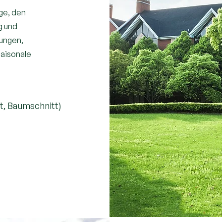
ge, den
g und
ungen,
saisonale
)
t, Baumschnitt)