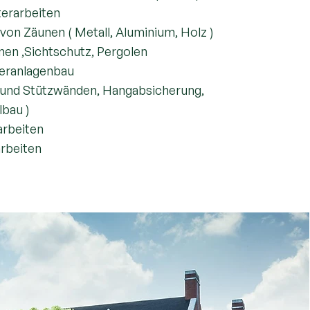
terarbeiten
von Zäunen ( Metall, Aluminium, Holz )
nen ,Sichtschutz, Pergolen
seranlagenbau
und Stützwänden, Hangabsicherung,
lbau )
arbeiten
arbeiten