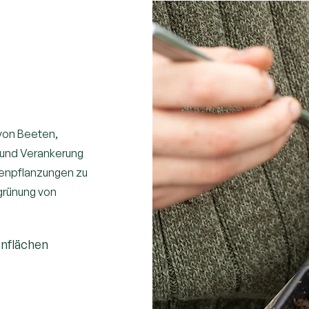
von Beeten,
 und Verankerung
enpflanzungen zu
grünung von
enflächen